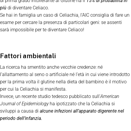
di prima grado Intollerante al Glutine ha il
15% di probabilità
in
più
di diventare Celiaco.
Se hai in famiglia un caso di Celiachia, l’AIC consiglia di fare un
esame per cercare la presenza di particolari geni: se assenti
sarà impossibile per te diventare Celiaco!
Fattori ambientali
La ricerca ha smentito anche vecchie credenze: né
l’allattamento al seno o artificiale né l’età in cui viene introdotto
per la prima volta il glutine nella dieta del bambino è il motivo
per cui la Celiachia si manifesta.
Invece, un recente studio tedesco pubblicato sull’
American
Journal of Epidemiology
ha ipotizzato che la Celiachia si
sviluppi a causa di
alcune
infezioni all’apparato digerente nel
periodo dell’infanzia.