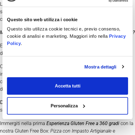
La diagnosi di Celiachia a volte può arrivare come un macigno,
senti che dovrai per sempre rinunciare a tante cose che
contengono il Glutine e ciò può demoralizzarti…
Questo sito web utilizza i cookie
Questo sito utilizza cookie tecnici e, previo consenso,
Ma se ti dicessi che non devi assolutamente rinunciare a niente?
cookie di analisi e marketing. Maggiori info nella
Privacy
Policy
.
Esistono tante alternative Gluten Free alle cose di tutti i giorni:
dalla pasta al pane e anche la Pizza!
Certo molto spesso lo standard non è molto alto, si usano
Mostra dettagli
impasti surgelati o comunque la qualità è molto bassa e
comunque questo potrebbe farti sentire, ancora una volta
Accetta tutti
diverso…
Da Mister Pizza però la tua Celiachia è al centro
e farti vivere la
Personalizza
stessa esperienza in Pizzeria di sempre è il nostro obiettivo!
Immergiti nella prima
Esperienza Gluten Free a 360 gradi
con la
nostra Gluten Free Box:
Pizza con Impasto Artigianale
e