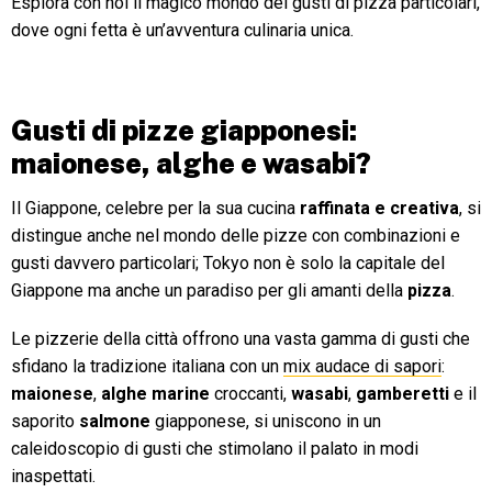
Esplora con noi il magico mondo dei gusti di pizza particolari,
dove ogni fetta è un’avventura culinaria unica.
Gusti di pizze giapponesi:
maionese, alghe e wasabi?
Il Giappone, celebre per la sua cucina
raffinata e creativa
, si
distingue anche nel mondo delle pizze con combinazioni e
gusti davvero particolari; Tokyo non è solo la capitale del
Giappone ma anche un paradiso per gli amanti della
pizza
.
Le pizzerie della città offrono una vasta gamma di gusti che
sfidano la tradizione italiana con un
mix audace di sapori
:
maionese
,
alghe
marine
croccanti,
wasabi
,
gamberetti
e il
saporito
salmone
giapponese, si uniscono in un
caleidoscopio di gusti che stimolano il palato in modi
inaspettati.