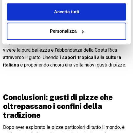
del cocco, e sarai trasportato direttamente sulle coste
Accetta tutti
incontaminate della Costa Rica. Questa pizza
esotica
è il
risultato di una combinazione audace di ingredienti locali, che
riflettono la generosità della
natura costaricana
.
Personalizza
La pizza con il cocco non è solo un piatto, ma un invito a
vivere la pura bellezza e l’abbondanza della Costa Rica
attraverso il gusto. Unendo i
sapori tropicali
alla
cultura
italiana
e proponendo ancora una volta nuovi
gusti di pizze.
Conclusioni: gusti di pizze che
oltrepassano i confini della
tradizione
Dopo aver esplorato le pizze particolari di tutto il mondo, è