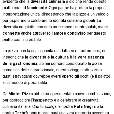
evidente che la
diversità culinaria
è ciò che rende questo
piatto così
affascinante
. Ogni paese ha portato la propria
interpretazione unica, dimostrando che la pizza è un veicolo
per esplorare e celebrare le identità culinarie globali. La
diversità nel piatto non solo arricchisce i nostri palati, ma
ci
connette
anche attraverso l’
amore condiviso
per questo
piatto così incredibile.
La pizza, con la sua capacità di adattarsi e trasformarsi, ci
insegna che
la diversità e la cultura è la vera essenza
della gastronomia
; se hai sempre considerato la pizza
come una delizia tradizionale, questo viaggio attraverso
gusti stravaganti dovrebbe averti aperto gli occhi (e il palato)
a un mondo di possibilità.
Da
Mister Pizza
abbiamo sperimentato
nuove combinazioni
,
per abbracciare l’inaspettato e a celebrare la creatività
culinaria italiana. Che tu scelga la nostra
Pata Negra
o la
nostra
Tartufi
, ogni morso sarà una vera e propria avventura