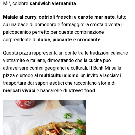
Mi”
, celebre
sandwich vietnamita
.
Maiale al curry
,
cetrioli freschi
e
carote marinate
, tutto
su una base di pomodoro e formaggio: la crosta diventa il
palcoscenico perfetto per questa combinazione
sorprendente di
dolce
,
piccante
e
croccante
.
Questa pizza rappresenta un ponte tra le tradizioni culinarie
vietnamite e italiane, dimostrando che la cucina può
attraversare confini geografici e culturali. Il Banh Mi sulla
pizza è un’ode al
multiculturalismo
, un invito a lasciarsi
trasportare dai sapori esotici che raccontano storie di
mercati vivaci
e bancarelle di
street food
.