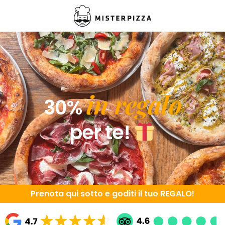
in regalo
30%
per te!
Prenota qui sotto e goditi il tuo REGALO!